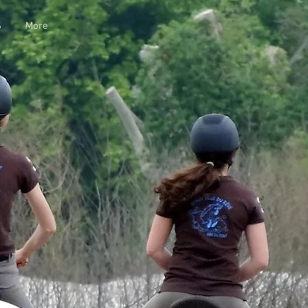
S
More